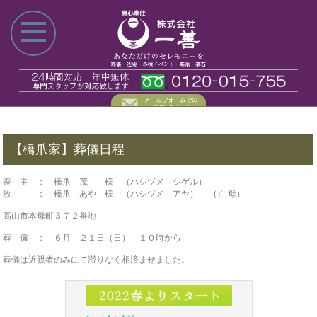
【橋爪家】葬儀日程
喪 主 ： 橋爪 茂 様 （ハシヅメ シゲル）
故 ： 橋爪 あや 様 （ハシヅメ アヤ） （亡 母）
高山市本母町３７２番地
葬 儀 ： ６月 ２１日（日） １０時から
葬儀は近親者のみにて滞りなく相済ませました。