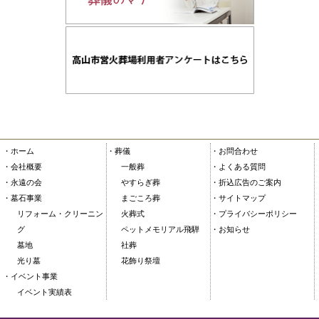
・ホーム
・葬儀
・お問合わせ
・会社概要
一般葬
・よくある質問
・永遠の会
やすらぎ葬
・折込広告のご案内
・墓石事業
まごころ葬
・サイトマップ
リフォーム・クリーニン
火葬式
・プライバシーポリシー
グ
ペットメモリアル飛騨
・お知らせ
墓地
社葬
光り墓
花飾り祭壇
・イベント事業
イベント実績表